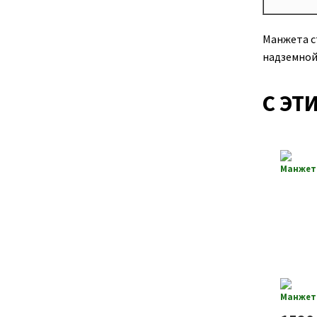
Манжета с
надземной
С ЭТ
Манжета
Манжета