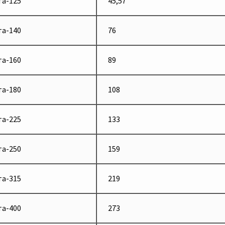
а-125
45,57
а-140
76
а-160
89
а-180
108
а-225
133
а-250
159
а-315
219
а-400
273