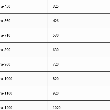
а-450
325
а-560
426
а-710
530
а-800
630
а-900
720
а-1000
820
а-1100
920
а-1200
1020