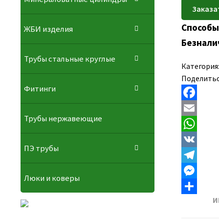
Способы
ЖБИ изделия
Безнали
Трубы стальные круглые
Категория
Поделитьс
Фитинги
F
Трубы нержавеющие
a
E
c
m
W
ПЭ трубы
e
a
h
V
b
i
a
K
T
Люки и коверы
o
l
t
e
M
И
o
s
l
e
О
k
A
e
s
т