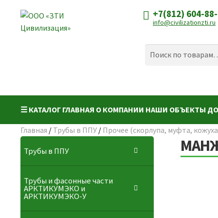
+7(812) 604-88
Перейти
Перейти
info@civilizationzti.ru
к
к
навигации
содержимому
Искать:
Поиск
☰ КАТАЛОГ
ГЛАВНАЯ
О КОМПАНИИ
НАШИ ОБЪЕКТЫ
ДО
Главная
/
Трубы в ППУ
/
Прочее (скорлупа, муфта, кожуха
МАНЖ
Трубы в ППУ
Трубы и фасонные части
АРКТИКУМЭКО и
АРКТИКУМЭКО-У