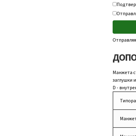
Подтверж
Отправл
Отправляя
ДОПО
Манжета с
заглушки и
D - внутр
Типора
Манжет