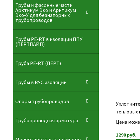
Трубы и фасонные части
Арктикум Эко и Арктикум
Эко-У для безнапорных
трубопроводов
Трубы PE-RT в изоляции ППУ
(ПЕРТПАЙП)
⁠Трубa PE-RT (ПЕРТ)
Трубы в ВУС изоляции
Опоры трубопроводов
Уплотните
тепловых 
Трубопроводная арматура
Цена може
1290
руб.
Минераловатные цилиндры