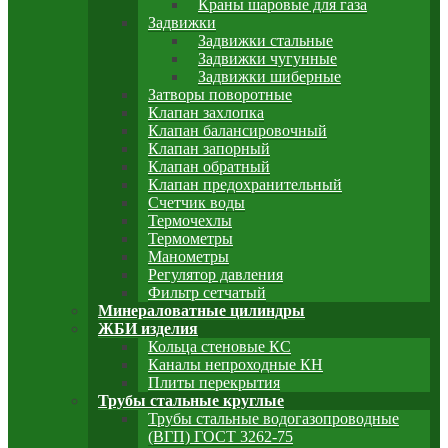
Краны шаровые для газа
Задвижки
Задвижки стальные
Задвижки чугунные
Задвижки шиберные
Затворы поворотные
Клапан захлопка
Клапан балансировочный
Клапан запорный
Клапан обратный
Клапан предохранительный
Счетчик воды
Термочехлы
Термометры
Манометры
Регулятор давления
Фильтр сетчатый
Минераловатные цилиндры
ЖБИ изделия
Кольца стеновые КС
Каналы непроходные КН
Плиты перекрытия
Трубы стальные круглые
Трубы стальные водогазопроводные
(ВГП) ГОСТ 3262-75