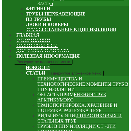
8734-75
ФИТИНГИ
ТРУБЫ НЕРЖАВЕЮЩИЕ
ПЭ ТРУБЫ
ЛЮКИ И КОВЕРЫ
ТРУБЫ СТАЛЬНЫЕ В ЦПП ИЗОЛЯЦИИ
ГЛАВНАЯ
О КОМПАНИИ
НАШИ ОБЪЕКТЫ
ДОСТАВКА И ОПЛАТА
ПОЛЕЗНАЯ ИНФОРМАЦИЯ
Развернутое вложенное меню
НОВОСТИ
СТАТЬИ
Развернутое вложенное меню
ПРЕИМУЩЕСТВА И
ТЕХНОЛОГИЧЕСКИЕ МОМЕНТЫ ТРУБ В
ППУ ИЗОЛЯЦИИ
ОБЛАСТЬ ПРИМЕНЕНИЯ ТРУБ
АРКТИКУМЭКО
ТРАНСПОРТИРОВКА, ХРАНЕНИЕ И
ПОГРУЗКА-РАЗГРУЗКА ТРУБ
ВИДЫ ИЗОЛЯЦИИ ПЛАСТИКОВЫХ И
СТАЛЬНЫХ ТРУБ
ТРУБЫ В ППУ ИЗОЛЯЦИИ ОТ «ЗТИ