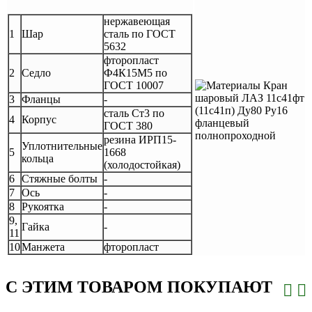
нержавеющая
1
Шар
сталь по ГОСТ
5632
фторопласт
2
Седло
Ф4К15М5 по
ГОСТ 10007
3
Фланцы
-
сталь Ст3 по
4
Корпус
ГОСТ 380
резина ИРП15-
Уплотнительные
5
1668
кольца
(холодостойкая)
6
Стяжные болты
-
7
Ось
-
8
Рукоятка
-
9,
Гайка
-
11
10
Манжета
фторопласт
С ЭТИМ ТОВАРОМ ПОКУПАЮТ