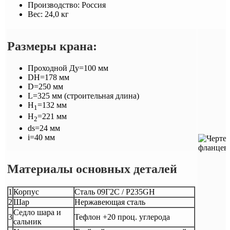
Производство:
Россия
Вес:
24,0 кг
Размеры крана:
Проходной Ду=100 мм
DH=178 мм
D=250 мм
L=325 мм (строительная длина)
H
=132 мм
1
H
=221 мм
2
ds=24 мм
i=40 мм
Материалы основных деталей
1
Корпус
Сталь 09Г2С / P235GH
2
Шар
Нержавеющая сталь
Седло шара и
3
Тефлон +20 проц. углерода
сальник