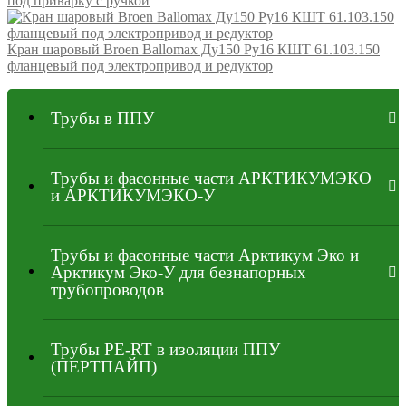
под приварку с ручкой
Кран шаровый Broen Ballomax Ду150 Ру16 КШТ 61.103.150
фланцевый под электропривод и редуктор
Трубы в ППУ
Трубы и фасонные части АРКТИКУМЭКО
и АРКТИКУМЭКО-У
Трубы и фасонные части Арктикум Эко и
Арктикум Эко-У для безнапорных
трубопроводов
Трубы PE-RT в изоляции ППУ
(ПЕРТПАЙП)