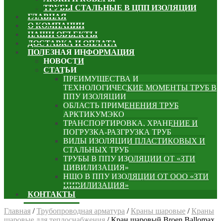
ТРУБЫ СТАЛЬНЫЕ В ЦПП ИЗОЛЯЦИИ
ГЛАВНАЯ
О КОМПАНИИ
НАШИ ОБЪЕКТЫ
ДОСТАВКА И ОПЛАТА
ПОЛЕЗНАЯ ИНФОРМАЦИЯ
НОВОСТИ
СТАТЬИ
ПРЕИМУЩЕСТВА И
ТЕХНОЛОГИЧЕСКИЕ МОМЕНТЫ ТРУБ В
ППУ ИЗОЛЯЦИИ
ОБЛАСТЬ ПРИМЕНЕНИЯ ТРУБ
АРКТИКУМЭКО
ТРАНСПОРТИРОВКА, ХРАНЕНИЕ И
ПОГРУЗКА-РАЗГРУЗКА ТРУБ
ВИДЫ ИЗОЛЯЦИИ ПЛАСТИКОВЫХ И
СТАЛЬНЫХ ТРУБ
ТРУБЫ В ППУ ИЗОЛЯЦИИ ОТ «ЗТИ
ЦИВИЛИЗАЦИЯ»
НЩО В ППУ ИЗОЛЯЦИИ ОТ ООО «ЗТИ
ЦИВИЛИЗАЦИЯ»
КОНТАКТЫ
Главная
/
Трубопроводная арматура
/
Краны шаровые
/
Краны
шаровые для теплоснабжения
/
Кран шаровый Broen Ballomax