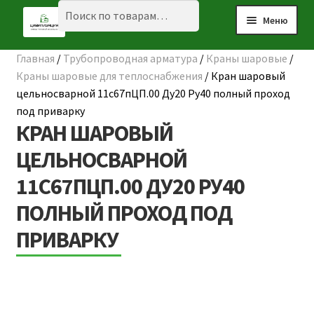
Перейти
Перейти
Искать:
Поиск
Меню
к
к
навигации
содержимому
Главная
/
Трубопроводная арматура
/
Краны шаровые
/
Разве
☰ КАТАЛОГ
Краны шаровые для теплоснабжения
/
Кран шаровый
вложе
цельносварной 11с67пЦП.00 Ду20 Ру40 полный проход
ГЛАВНАЯ
меню
под приварку
КРАН ШАРОВЫЙ
О КОМПАНИИ
ЦЕЛЬНОСВАРНОЙ
НАШИ ОБЪЕКТЫ
11С67ПЦП.00 ДУ20 РУ40
ДОСТАВКА И ОПЛАТА
ПОЛНЫЙ ПРОХОД ПОД
Разве
ПОЛЕЗНАЯ ИНФОРМАЦИЯ
ПРИВАРКУ
вложе
КОНТАКТЫ
меню