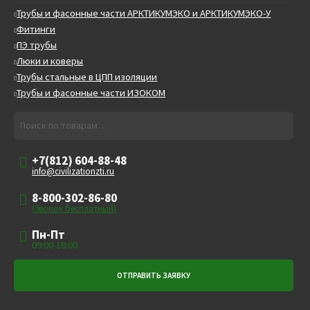
Трубы и фасонные части АРКТИКУМЭКО и АРКТИКУМЭКО-У
Фитинги
ПЭ трубы
Люки и коверы
Трубы стальные в ЦПП изоляции
Трубы и фасонные части ИЗОКОМ
Искать:
Поиск
+7(812) 604-88-48
info@civilizationzti.ru
8-800-302-86-80
(Звонок бесплатный)
Пн-Пт
09:00-18:00