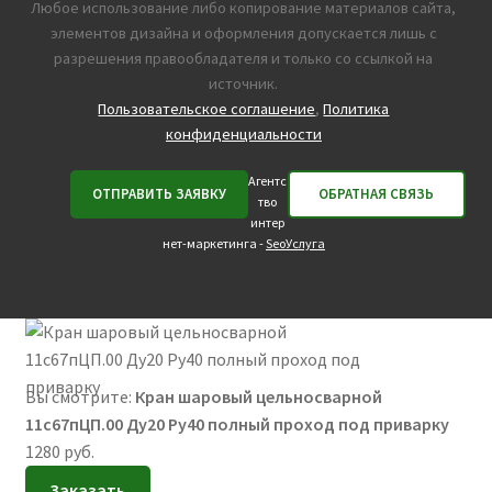
Любое использование либо копирование материалов сайта,
элементов дизайна и оформления допускается лишь с
разрешения правообладателя и только со ссылкой на
источник.
Пользовательское соглашение
,
Политика
конфиденциальности
Агентс
тво
интер
нет-маркетинга -
SeoУслуга
Вы смотрите:
Кран шаровый цельносварной
11с67пЦП.00 Ду20 Ру40 полный проход под приварку
1280
руб.
Заказать