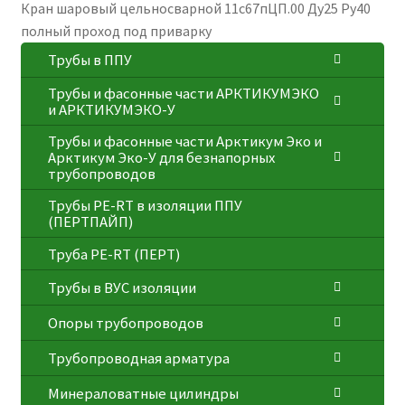
Кран шаровый цельносварной 11с67пЦП.00 Ду25 Ру40
полный проход под приварку
Трубы в ППУ
Трубы и фасонные части АРКТИКУМЭКО
и АРКТИКУМЭКО-У
Трубы и фасонные части Арктикум Эко и
Арктикум Эко-У для безнапорных
трубопроводов
Трубы PE-RT в изоляции ППУ
(ПЕРТПАЙП)
⁠Трубa PE-RT (ПЕРТ)
Трубы в ВУС изоляции
Опоры трубопроводов
Трубопроводная арматура
Минераловатные цилиндры