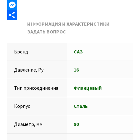
b
i
a
K
T
o
l
t
e
M
ИНФОРМАЦИЯ И ХАРАКТЕРИСТИКИ
o
s
l
e
О
ЗАДАТЬ ВОПРОС
k
A
e
s
т
p
g
s
п
Бренд
САЗ
p
r
e
р
a
n
а
Давление, Ру
16
m
g
в
e
и
Тип присоединения
Фланцевый
r
т
ь
Корпус
Сталь
Диаметр, мм
80