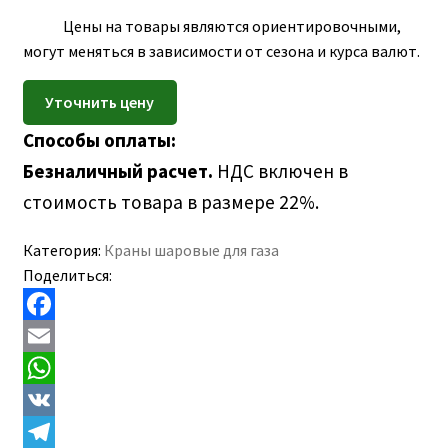
ПОЛЕЗНАЯ ИНФОРМАЦИЯ
Цены на товары являются ориентировочными,
КОНТАКТЫ
могут меняться в зависимости от сезона и курса валют.
Способы оплаты:
Безналичный расчет.
НДС включен в
стоимость товара в размере 22%.
Категория:
Краны шаровые для газа
Поделиться:
F
a
E
c
m
W
e
a
h
V