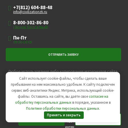
+7(812) 604-88-48
info@civilizationzti.ru
8-800-302-86-80
(Звонок бесплатный)
Пн-Пт
09:00-18:00
Любое использование либо копирование материалов сайта,
элементов дизайна и оформления допускается лишь с
Сайт использует cookie-файлы, чтобы сделать ваше
разрешения правообладателя и только со ссылкой на
пребывание на нем максимально удобным. К cайту подключен
сервис веб-аналитики Яндекс. Метрика, использующий cookie-
источник.
файлы. Оставаясь на сайте, вы даёте свое
согласие на
Пользовательское соглашение
,
Политика
обработку персональных данных
в порядке, указанном в
конфиденциальности
Политике обработки персональных данных
.
Принять и закрыть
Агентс
тво
интер