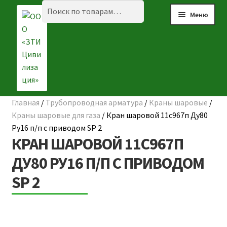
Перейти
Перейти
Искать:
Поиск
Меню
к
к
навигации
содержимому
Главная
/
Трубопроводная арматура
/
Краны шаровые
/
☰ КАТАЛОГ
Краны шаровые для газа
/
Кран шаровой 11с967п Ду80
Ру16 п/п с приводом SP 2
ГЛАВНАЯ
КРАН ШАРОВОЙ 11С967П
О КОМПАНИИ
ДУ80 РУ16 П/П С ПРИВОДОМ
SP 2
НАШИ ОБЪЕКТЫ
ДОСТАВКА И ОПЛАТА