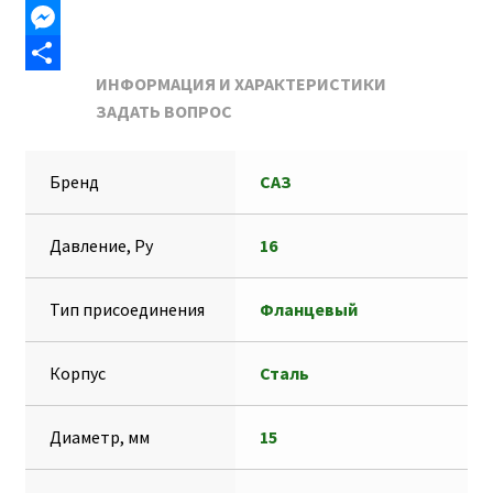
b
i
a
K
T
o
l
t
e
M
ИНФОРМАЦИЯ И ХАРАКТЕРИСТИКИ
o
s
l
e
О
ЗАДАТЬ ВОПРОС
k
A
e
s
т
p
g
s
п
Бренд
САЗ
p
r
e
р
a
n
а
Давление, Ру
16
m
g
в
e
и
Тип присоединения
Фланцевый
r
т
ь
Корпус
Сталь
Диаметр, мм
15