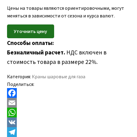
ПОЛЕЗНАЯ ИНФОРМАЦИЯ
вложе
Цены на товары являются ориентировочными, могут
КОНТАКТЫ
меню
меняться в зависимости от сезона и курса валют.
Способы оплаты:
Безналичный расчет.
НДС включен в
стоимость товара в размере 22%.
Категория:
Краны шаровые для газа
Поделиться:
F
a
E
c
m
W
e
a
h
V