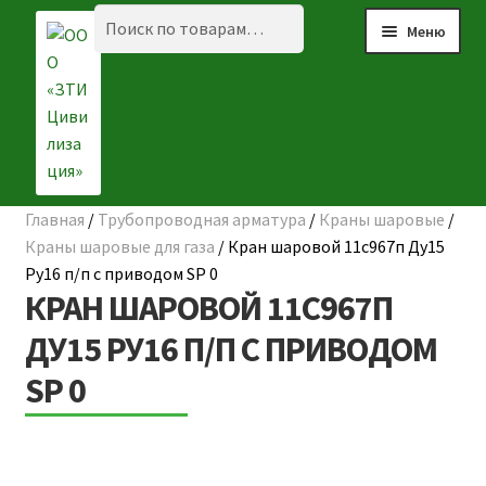
Перейти
Перейти
Искать:
Поиск
Меню
к
к
навигации
содержимому
Главная
/
Трубопроводная арматура
/
Краны шаровые
/
Разве
☰ КАТАЛОГ
Краны шаровые для газа
/
Кран шаровой 11с967п Ду15
вложе
Ру16 п/п с приводом SP 0
ГЛАВНАЯ
меню
КРАН ШАРОВОЙ 11С967П
О КОМПАНИИ
ДУ15 РУ16 П/П С ПРИВОДОМ
SP 0
НАШИ ОБЪЕКТЫ
ДОСТАВКА И ОПЛАТА
Разве