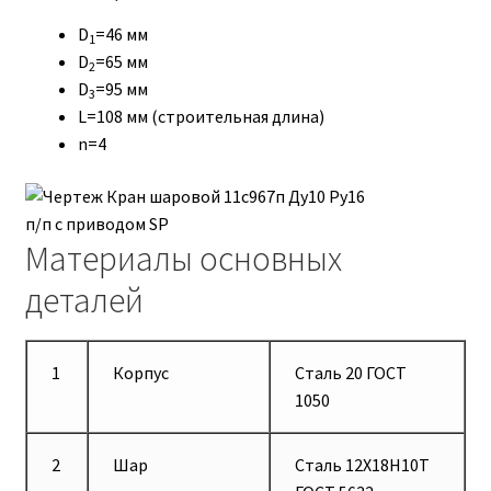
D
=46 мм
1
D
=65 мм
2
D
=95 мм
3
L=108 мм (строительная длина)
n=4
Материалы основных
деталей
1
Корпус
Сталь 20 ГОСТ
1050
2
Шар
Сталь 12Х18Н10Т