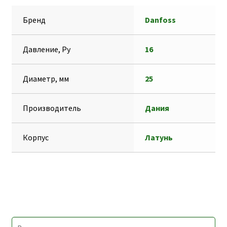
p
g
s
п
Бренд
Danfoss
p
r
e
р
a
n
а
Давление, Ру
16
m
g
в
e
и
Диаметр, мм
25
r
т
ь
Производитель
Дания
Корпус
Латунь