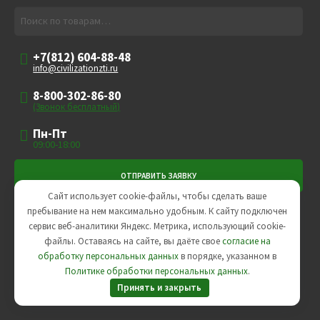
Искать:
Поиск
+7(812) 604-88-48
info@civilizationzti.ru
8-800-302-86-80
(Звонок бесплатный)
Пн-Пт
09:00-18:00
Сайт использует cookie-файлы, чтобы сделать ваше
пребывание на нем максимально удобным. К cайту подключен
Любое использование либо копирование материалов сайта,
сервис веб-аналитики Яндекс. Метрика, использующий cookie-
элементов дизайна и оформления допускается лишь с
файлы. Оставаясь на сайте, вы даёте свое
согласие на
разрешения правообладателя и только со ссылкой на
обработку персональных данных
в порядке, указанном в
источник.
Политике обработки персональных данных
.
Пользовательское соглашение
,
Политика
Принять и закрыть
конфиденциальности