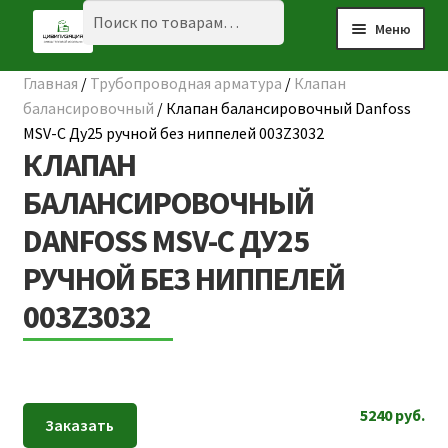
Перейти
Перейти
Искать:
Поиск
Меню
к
к
навигации
содержимому
Главная
/
Трубопроводная арматура
/
Клапан
Разве
☰ КАТАЛОГ
балансировочный
/
Клапан балансировочный Danfoss
вложе
MSV-C Ду25 ручной без ниппелей 003Z3032
ГЛАВНАЯ
меню
КЛАПАН
О КОМПАНИИ
БАЛАНСИРОВОЧНЫЙ
DANFOSS MSV-C ДУ25
НАШИ ОБЪЕКТЫ
РУЧНОЙ БЕЗ НИППЕЛЕЙ
ДОСТАВКА И ОПЛАТА
003Z3032
Разве
ПОЛЕЗНАЯ ИНФОРМАЦИЯ
вложе
КОНТАКТЫ
меню
5240
руб.