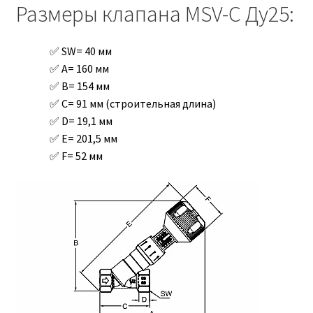
Размеры клапана MSV-C Ду25:
SW= 40 мм
A= 160 мм
B= 154 мм
C= 91 мм (строительная длина)
D= 19,1 мм
E= 201,5 мм
F= 52 мм