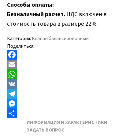
Способы оплаты:
Безналичный расчет.
НДС включен в
стоимость товара в размере 22%.
Категория:
Клапан балансировочный
Поделиться:
F
a
E
c
m
W
e
a
h
V
b
i
a
K
T
o
l
t
e
M
ИНФОРМАЦИЯ И ХАРАКТЕРИСТИКИ
o
s
l
e
О
ЗАДАТЬ ВОПРОС
k
A
e
s
т