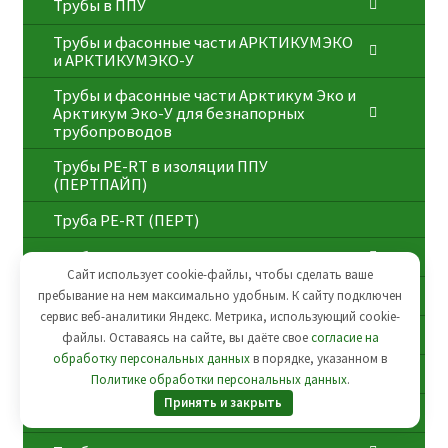
Трубы в ППУ
Трубы и фасонные части АРКТИКУМЭКО
и АРКТИКУМЭКО-У
Трубы и фасонные части Арктикум Эко и
Арктикум Эко-У для безнапорных
трубопроводов
Трубы PE-RT в изоляции ППУ
(ПЕРТПАЙП)
⁠Трубa PE-RT (ПЕРТ)
Трубы в ВУС изоляции
Сайт использует cookie-файлы, чтобы сделать ваше
Опоры трубопроводов
пребывание на нем максимально удобным. К cайту подключен
сервис веб-аналитики Яндекс. Метрика, использующий cookie-
Трубопроводная арматура
файлы. Оставаясь на сайте, вы даёте свое
согласие на
обработку персональных данных
в порядке, указанном в
Минераловатные цилиндры
Политике обработки персональных данных
.
Принять и закрыть
ЖБИ изделия