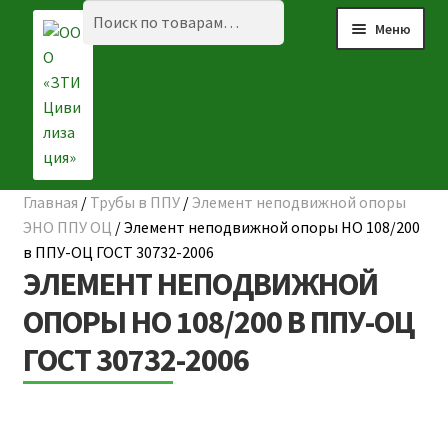
Перейти
Перейти
Искать:
Поиск
Меню
к
к
навигации
содержимому
Главная
/
Трубы в ППУ
/
Элемент неподвижной опоры
☰ КАТАЛОГ
ЭНО ППУ ОЦ
/
Элемент неподвижной опоры НО 108/200
в ППУ-ОЦ ГОСТ 30732-2006
ГЛАВНАЯ
ЭЛЕМЕНТ НЕПОДВИЖНОЙ
О КОМПАНИИ
ОПОРЫ НО 108/200 В ППУ-ОЦ
ГОСТ 30732-2006
НАШИ ОБЪЕКТЫ
ДОСТАВКА И ОПЛАТА