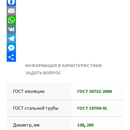
F
a
E
c
m
W
e
a
h
V
b
i
a
K
T
o
l
t
e
M
ИНФОРМАЦИЯ И ХАРАКТЕРИСТИКИ
o
s
l
e
О
ЗАДАТЬ ВОПРОС
k
A
e
s
т
p
g
s
п
ГОСТ изоляции
ГОСТ 30732-2006
p
r
e
р
a
n
а
ГОСТ стальной трубы
ГОСТ 10704-91
m
g
в
e
и
Диаметр, мм
108
,
200