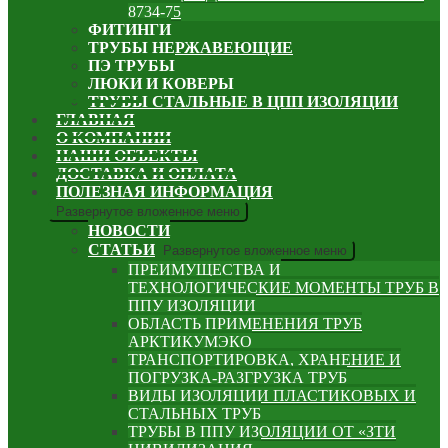
8734-75
ФИТИНГИ
ТРУБЫ НЕРЖАВЕЮЩИЕ
ПЭ ТРУБЫ
ЛЮКИ И КОВЕРЫ
ТРУБЫ СТАЛЬНЫЕ В ЦПП ИЗОЛЯЦИИ
ГЛАВНАЯ
О КОМПАНИИ
НАШИ ОБЪЕКТЫ
ДОСТАВКА И ОПЛАТА
ПОЛЕЗНАЯ ИНФОРМАЦИЯ
Развернутое вложенное меню
НОВОСТИ
СТАТЬИ
Развернутое вложенное меню
ПРЕИМУЩЕСТВА И
ТЕХНОЛОГИЧЕСКИЕ МОМЕНТЫ ТРУБ В
ППУ ИЗОЛЯЦИИ
ОБЛАСТЬ ПРИМЕНЕНИЯ ТРУБ
АРКТИКУМЭКО
ТРАНСПОРТИРОВКА, ХРАНЕНИЕ И
ПОГРУЗКА-РАЗГРУЗКА ТРУБ
ВИДЫ ИЗОЛЯЦИИ ПЛАСТИКОВЫХ И
СТАЛЬНЫХ ТРУБ
ТРУБЫ В ППУ ИЗОЛЯЦИИ ОТ «ЗТИ