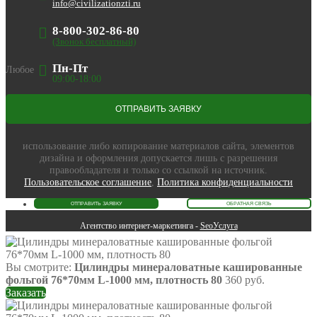
info@civilizationzti.ru
8-800-302-86-80
(Звонок бесплатный)
Пн-Пт
Любое
09:00-18:00
использование либо копирование материалов сайта, элементов
дизайна и оформления допускается лишь с разрешения
правообладателя и только со ссылкой на источник.
Пользовательское соглашение
,
Политика конфиденциальности
Агентство интернет-маркетинга -
SeoУслуга
Вы смотрите:
Цилиндры минераловатные кашированные
фольгой 76*70мм L-1000 мм, плотность 80
360
руб.
Заказать