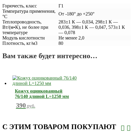
Горючесть, класс
Г1
Температура применения,
От -180° до +250°
°С
Теплопроводность,
283±1 К — 0,034, 298±1 К —
Вт/(м•К), не более при
0,036, 398±1 К — 0,047, 573±1 К
температуре
— 0,078
Модуль кислотности
Не менее 2,0
Плотность, кг/м3
80
Вам также будет интересно…
Кожух оцинкованный
76/140 длиной L=1250 мм
390
руб.
С ЭТИМ ТОВАРОМ ПОКУПАЮТ