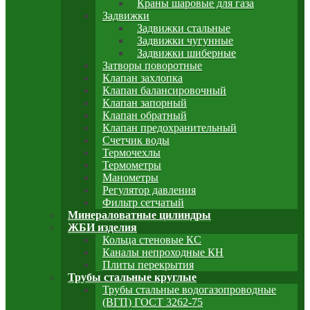
Краны шаровые для газа
Задвижки
Задвижки стальные
Задвижки чугунные
Задвижки шиберные
Затворы поворотные
Клапан захлопка
Клапан балансировочный
Клапан запорный
Клапан обратный
Клапан предохранительный
Счетчик воды
Термочехлы
Термометры
Манометры
Регулятор давления
Фильтр сетчатый
Минераловатные цилиндры
ЖБИ изделия
Кольца стеновые КС
Каналы непроходные КН
Плиты перекрытия
Трубы стальные круглые
Трубы стальные водогазопроводные
(ВГП) ГОСТ 3262-75