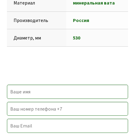
Материал
минеральная вата
m
g
в
e
и
Производитель
Россия
r
т
ь
Диаметр, мм
530