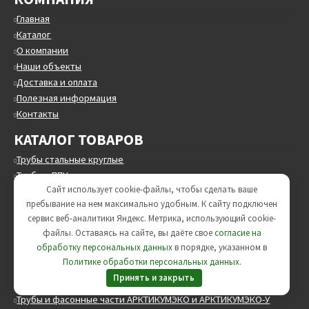
Главная
Каталог
О компании
Наши объекты
Доставка и оплата
Полезная информация
Контакты
КАТАЛОГ ТОВАРОВ
Трубы стальные круглые
Трубы в ППУ
Сайт использует cookie-файлы, чтобы сделать ваше
Трубы в ВУС изоляции
пребывание на нем максимально удобным. К cайту подключен
Опоры трубопроводов
сервис веб-аналитики Яндекс. Метрика, использующий cookie-
ЖБИ изделия
файлы. Оставаясь на сайте, вы даёте свое
согласие на
Минераловатные цилиндры
обработку персональных данных
в порядке, указанном в
Трубопроводная арматура
Политике обработки персональных данных
.
Принять и закрыть
Трубы и фасонные части АРКТИКУМЭКО и АРКТИКУМЭКО-У