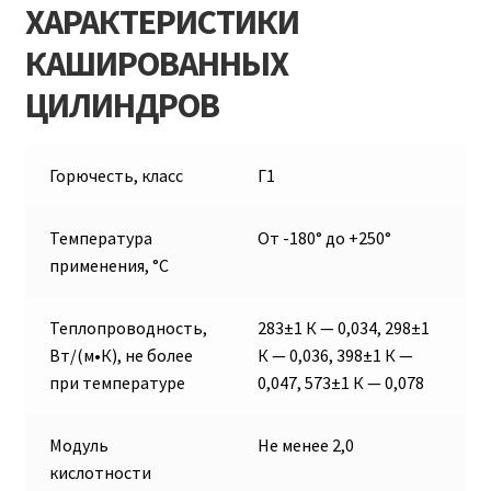
ХАРАКТЕРИСТИКИ
КАШИРОВАННЫХ
ЦИЛИНДРОВ
Горючесть, класс
Г1
Температура
От -180° до +250°
применения, °С
Теплопроводность,
283±1 К — 0,034, 298±1
Вт/(м•К), не более
К — 0,036, 398±1 К —
при температуре
0,047, 573±1 К — 0,078
Модуль
Не менее 2,0
кислотности