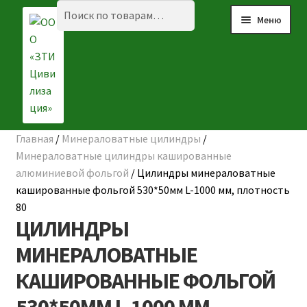
Перейти
Перейти
Искать:
Поиск
Меню
к
к
навигации
содержимому
Главная
/
Минераловатные цилиндры
/
Разве
☰ КАТАЛОГ
Минераловатные цилиндры кашированные
вложе
алюминиевой фольгой
/
Цилиндры минераловатные
ГЛАВНАЯ
меню
кашированные фольгой 530*50мм L-1000 мм, плотность
80
О КОМПАНИИ
ЦИЛИНДРЫ
НАШИ ОБЪЕКТЫ
МИНЕРАЛОВАТНЫЕ
КАШИРОВАННЫЕ ФОЛЬГОЙ
ДОСТАВКА И ОПЛАТА
Разве