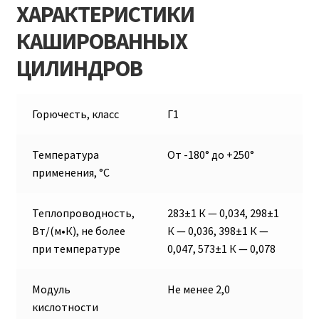
ХАРАКТЕРИСТИКИ
КАШИРОВАННЫХ
ЦИЛИНДРОВ
Горючесть, класс
Г1
Температура
От -180° до +250°
применения, °С
Теплопроводность,
283±1 К — 0,034, 298±1
Вт/(м•К), не более
К — 0,036, 398±1 К —
при температуре
0,047, 573±1 К — 0,078
Модуль
Не менее 2,0
кислотности