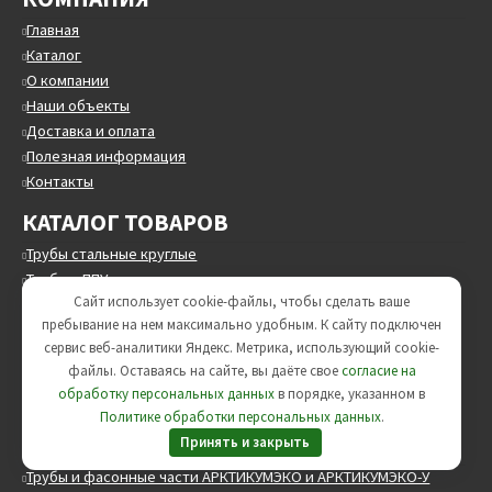
Главная
Каталог
О компании
Наши объекты
Доставка и оплата
Полезная информация
Контакты
КАТАЛОГ ТОВАРОВ
Трубы стальные круглые
Трубы в ППУ
Сайт использует cookie-файлы, чтобы сделать ваше
Трубы в ВУС изоляции
пребывание на нем максимально удобным. К cайту подключен
Опоры трубопроводов
сервис веб-аналитики Яндекс. Метрика, использующий cookie-
ЖБИ изделия
файлы. Оставаясь на сайте, вы даёте свое
согласие на
Минераловатные цилиндры
обработку персональных данных
в порядке, указанном в
Трубопроводная арматура
Политике обработки персональных данных
.
Принять и закрыть
Трубы и фасонные части АРКТИКУМЭКО и АРКТИКУМЭКО-У