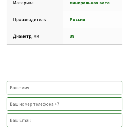
Материал
минеральная вата
m
g
в
e
и
Производитель
Россия
r
т
ь
Диаметр, мм
38