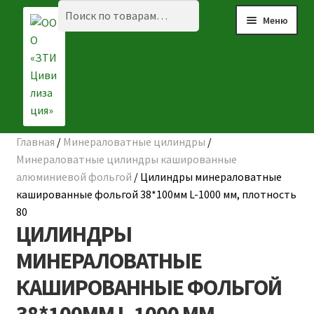
Перейти
Перейти
Искать:
Поиск
Меню
к
к
навигации
содержимому
Главная
/
Минераловатные цилиндры
/
☰ КАТАЛОГ
Минераловатные цилиндры кашированные
алюминиевой фольгой
/
Цилиндры минераловатные
ГЛАВНАЯ
кашированные фольгой 38*100мм L-1000 мм, плотность
80
О КОМПАНИИ
ЦИЛИНДРЫ
НАШИ ОБЪЕКТЫ
МИНЕРАЛОВАТНЫЕ
КАШИРОВАННЫЕ ФОЛЬГОЙ
ДОСТАВКА И ОПЛАТА