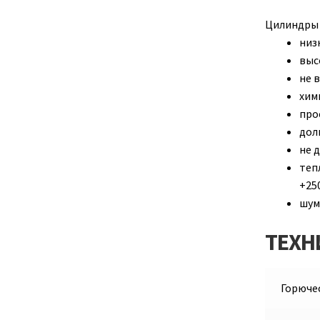
Цилиндры 
низ
выс
не 
хим
про
дол
не 
теп
+25
шум
ТЕХН
Горючес