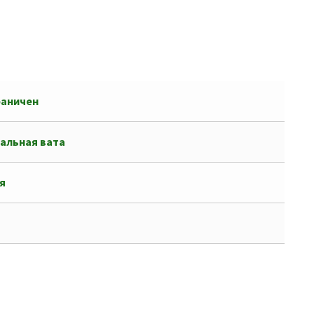
раничен
альная вата
я