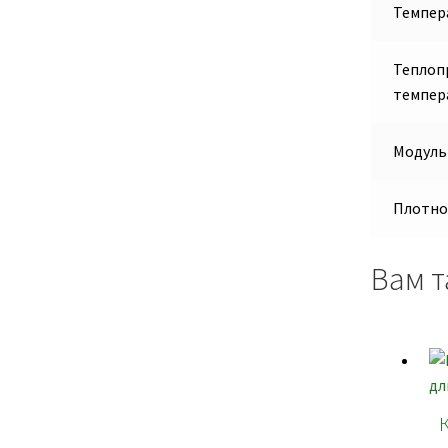
Темпер
Теплопр
темпер
Модуль
Плотно
Вам т