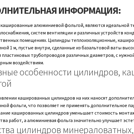
ЛНИТЕЛЬНАЯ ИНФОРМАЦИЯ:
кашированные алюминиевой фольгой, являются идеальной те
плоснабжения, систем вентиляции и различных устройств кон
твенных помещениях. Цилиндры теплоизоляционные, каширо
иной 1 м, пустые внутри, сделанные из базальтовой ваты выс
и пластиковых трубопроводов различных диаметров, с нужной
рным воздействиям.
вные особенности цилиндров, к
гой
овлении кашированных цилиндров на них наносят дополните
ной фольги, что позволяет не применять дополнительное па
ание кашированных цилиндров уменьшает стоимость монтажа
тва работ, а алюминиевая фольга значительно улучшает эст
ства цилиндров минераловатных