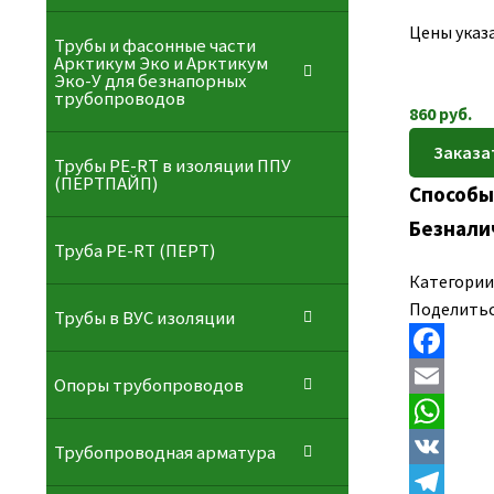
Цены указа
Трубы и фасонные части
Арктикум Эко и Арктикум
Эко-У для безнапорных
трубопроводов
860
руб.
Трубы PE-RT в изоляции ППУ
(ПЕРТПАЙП)
Способы
Безнали
⁠Трубa PE-RT (ПЕРТ)
Категории
Поделитьс
Трубы в ВУС изоляции
F
Опоры трубопроводов
a
E
c
m
W
Трубопроводная арматура
e
a
h
V