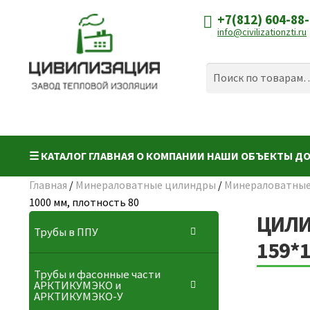
+7(812) 604-88
Перейти
Перейти
info@civilizationzti.ru
к
к
навигации
содержимому
Искать:
Поиск
☰ КАТАЛОГ
ГЛАВНАЯ
О КОМПАНИИ
НАШИ ОБЪЕКТЫ
ДО
Главная
/
Минераловатные цилиндры
/
Минераловатные
1000 мм, плотность 80
ЦИЛИ
Трубы в ППУ
159*
Трубы и фасонные части
АРКТИКУМЭКО и
АРКТИКУМЭКО-У