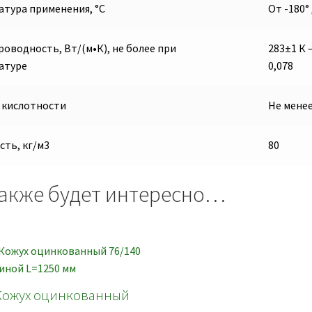
атура применения, °С
От -180°
оводность, Вт/(м•К), не более при
283±1 К —
атуре
0,078
 кислотности
Не менее
сть, кг/м3
80
акже будет интересно…
Кожух оцинкованный