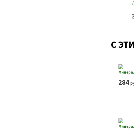
С ЭТ
Минерал
284
ру
Минерал