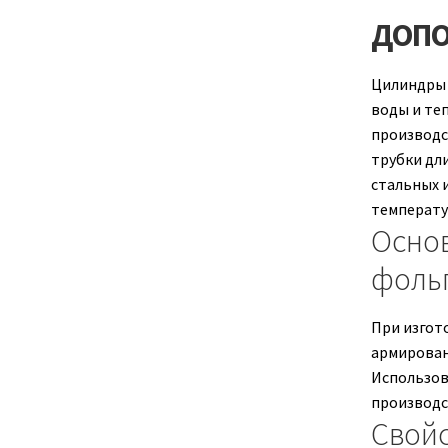
ДОПО
Цилиндры 
воды и те
производс
трубки дл
стальных 
температу
Осно
фоль
При изгот
армирован
Использов
производс
Свой